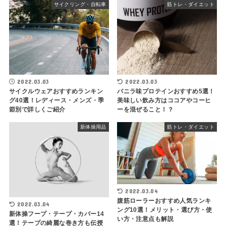
サイクリング・自転車
筋トレ・ダイエット
2022.03.03
2022.03.03
サイクルウェアおすすめランキン
バニラ味プロテインおすすめ5選！
グ40選！レディース・メンズ・季
美味しい飲み方はココアやコーヒ
節別で詳しくご紹介
ーを混ぜること！？
新体操用品
筋トレ・ダイエット
2022.03.04
腹筋ローラーおすすめ人気ランキ
2022.03.04
ング10選！メリット・選び方・使
新体操フープ・テープ・カバー14
い方・注意点も解説
選！テープの綺麗な巻き方も伝授