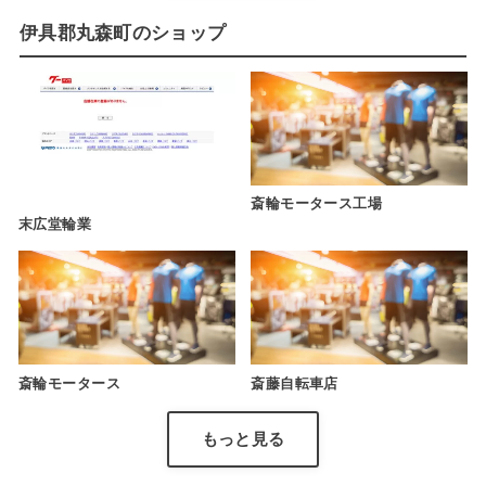
伊具郡丸森町のショップ
斎輪モータース工場
末広堂輪業
斎輪モータース
斎藤自転車店
もっと見る