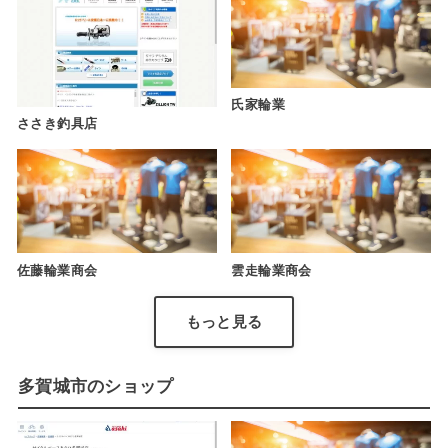
氏家輪業
ささき釣具店
佐藤輪業商会
雲走輪業商会
もっと見る
多賀城市のショップ