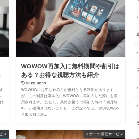
｜
WOWOW再加入に無料期間や割引は
説
ある？お得な視聴方法も紹介
2022.02.19
す
WOWOWには申し込み月が無料となる制度があります
本
が、この制度は基本的にWOWOWに再加入した際にも適
け
用されます。 ただし、条件次第では再加入時の「初月無
料」が適用されないことも。 この記事では、WOWOWの
再加入時に適...
ビス
スポーツ視聴サービス