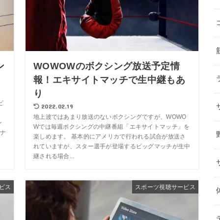
ン
WOWOWのボクシング放送予定情
？
報！エキサイトマッチで生中継もあ
り
ビ
2022.02.19
地上波ではあまり放送のないボクシングですが、WOWO
ン
Wでは毎週ボクシングの中継番組「エキサイトマッチ」を
ナ
楽しめます。 基本的にアメリカで行われる試合が放送さ
れていますが、スター選手が登場するビッグマッチが生中
継される場合...
ビス
スポーツ視聴サービス