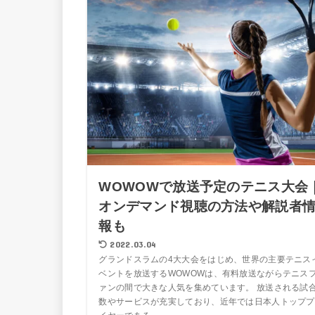
WOWOWで放送予定のテニス大会
オンデマンド視聴の方法や解説者
報も
2022.03.04
グランドスラムの4大大会をはじめ、世界の主要テニス
ベントを放送するWOWOWは、有料放送ながらテニス
ァンの間で大きな人気を集めています。 放送される試
数やサービスが充実しており、近年では日本人トッププ