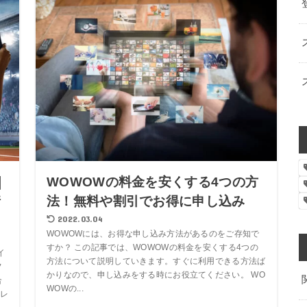
｜
WOWOWの料金を安くする4つの方
情
法！無料や割引でお得に申し込み
2022.03.04
WOWOWには、お得な申し込み方法があるのをご存知で
すか？ この記事では、WOWOWの料金を安くする4つの
イ
方法について説明していきます。すぐに利用できる方法ば
フ
かりなので、申し込みをする時にお役立てください。 WO
合
WOWの...
レ