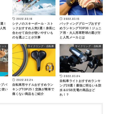
2022.02.18
2022.03.15
0選！
シナノのスキーポール・スト
バッティンググローブおすす
人気
ックおすすめ人気5選！身長に
めランキングTOP30！ジュニ
合わせて自分が使いやすいも
ア用・大人用草野球の選び方
のを選ぶことが大事
と人気メーカとは
エット
サイクリング・自転車
サイクリング・自転車
2022.03.04
2022.02.24
自転車ライトおすすめランキ
自転車用サドルおすすめラン
ップバ
ング28選！最強に明るい＆防
キングTOP25！交換が簡単で
と使い
水＆USB充電の商品はど
痛くない商品をご紹介
れ！？