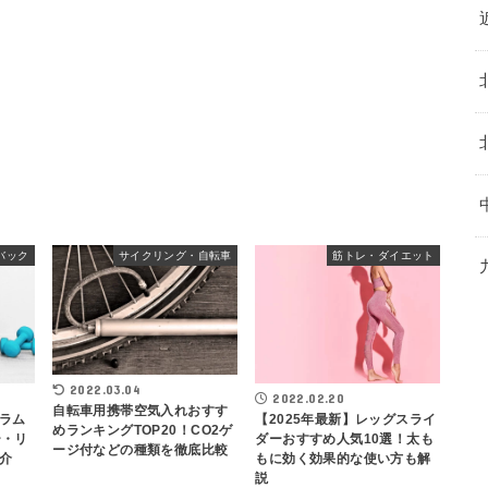
バック
サイクリング・自転車
筋トレ・ダイエット
2022.03.04
2022.02.20
自転車用携帯空気入れおすす
ラム
【2025年最新】レッグスライ
めランキングTOP20！CO2ゲ
ー・リ
ダーおすすめ人気10選！太も
ージ付などの種類を徹底比較
介
もに効く効果的な使い方も解
説