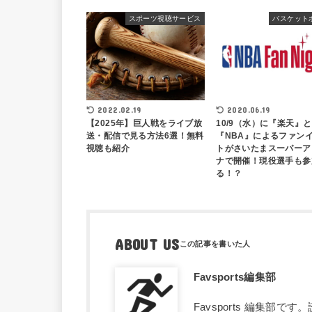
スポーツ視聴サービス
バスケット
2020.06.19
2022.02.19
10/9（水）に『楽天』と
【2025年】巨人戦をライブ放
『NBA』によるファン
送・配信で見る方法6選！無料
トがさいたまスーパーア
視聴も紹介
ナで開催！現役選手も参
る！？
ABOUT US
Favsports編集部
Favsports 編集