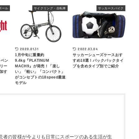
ボール
サイクリング・自転車
サッカースパイク
2020.01.31
2022.03.04
1月中旬に重量約
サッカーシューズケースおす
イベン
9.4kg『PLATINUM
すめ18選！バックパックタイ
リー
MACH9』が発売！「楽し
プを含めタイプ別でご紹介
加す
い」「軽い」「コンパクト」
がコンセプトの18speed最速
モデル
部です。読者の皆様が今よりも日常にスポーツのある生活が生