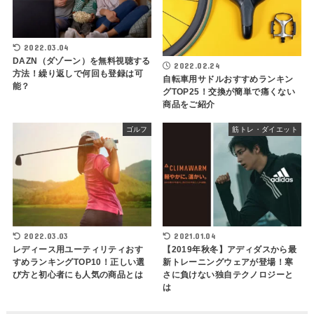
2022.03.04
DAZN（ダゾーン）を無料視聴する
2022.02.24
方法！繰り返しで何回も登録は可
自転車用サドルおすすめランキン
能？
グTOP25！交換が簡単で痛くない
商品をご紹介
ゴルフ
筋トレ・ダイエット
2022.03.03
2021.01.04
レディース用ユーティリティおす
【2019年秋冬】アディダスから最
すめランキングTOP10！正しい選
新トレーニングウェアが登場！寒
び方と初心者にも人気の商品とは
さに負けない独自テクノロジーと
は