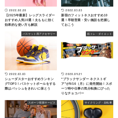
2022.02.20
2022.03.03
【2025年最新】レッグスライダー
新宿のフィットネスおすすめ10
おすすめ人気10選！太ももに効く
選！早朝営業・安い施設を把握し
効果的な使い方も解説
ておこう
バスケット用アクセサリー
筋トレ・ダイエット
2022.03.03
2020.09.21
シューダスターおすすめランキン
“ブラックサンダー ネクストギ
グTOP3！バスケットボールをする
ア”が9/16（月）に発売開始！スポ
際はバッシュをきれいに保とう
ーツ時や仕事の気分転換にぴった
りなチョコバー
スポーツ視聴サービス
サイクリング・自転車