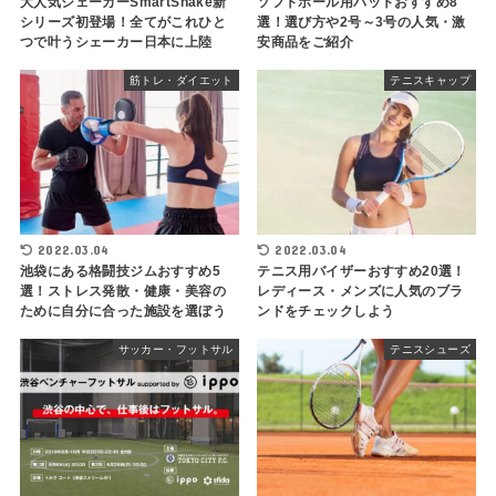
大人気シェーカーSmartShake新
ソフトボール用バットおすすめ8
シリーズ初登場！全てがこれひと
選！選び方や2号～3号の人気・激
つで叶うシェーカー日本に上陸
安商品をご紹介
筋トレ・ダイエット
テニスキャップ
2022.03.04
2022.03.04
池袋にある格闘技ジムおすすめ5
テニス用バイザーおすすめ20選！
選！ストレス発散・健康・美容の
レディース・メンズに人気のブラ
ために自分に合った施設を選ぼう
ンドをチェックしよう
サッカー・フットサル
テニスシューズ