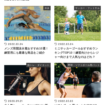
水泳
サッカー・フットサル
2022.03.04
2022.03.04
メンズ用競泳水着おすすめ10選！
ミニサッカーゴールおすすめラン
練習用にも最適な商品をご紹介
キングTOP10！練習向けからレジ
ャー向けまで人気なのはどれ？
筋トレ・ダイエット
野球・ソフトボール用バット
2020.09.21
2022.03.03