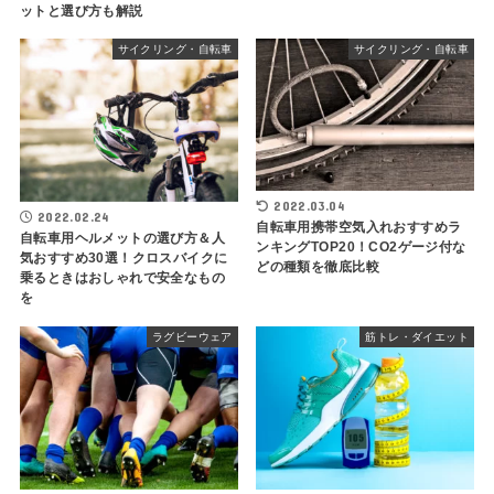
ットと選び方も解説
サイクリング・自転車
サイクリング・自転車
2022.03.04
2022.02.24
自転車用携帯空気入れおすすめラ
自転車用ヘルメットの選び方＆人
ンキングTOP20！CO2ゲージ付な
気おすすめ30選！クロスバイクに
どの種類を徹底比較
乗るときはおしゃれで安全なもの
を
ラグビーウェア
筋トレ・ダイエット