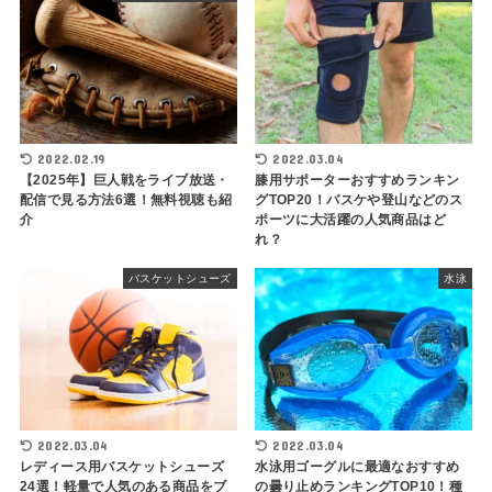
2022.02.19
2022.03.04
【2025年】巨人戦をライブ放送・
膝用サポーターおすすめランキン
配信で見る方法6選！無料視聴も紹
グTOP20！バスケや登山などのス
介
ポーツに大活躍の人気商品はど
れ？
バスケットシューズ
水泳
2022.03.04
2022.03.04
レディース用バスケットシューズ
水泳用ゴーグルに最適なおすすめ
24選！軽量で人気のある商品をブ
の曇り止めランキングTOP10！種