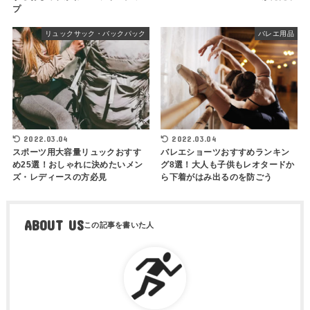
プ
リュックサック・バックパック
バレエ用品
2022.03.04
2022.03.04
スポーツ用大容量リュックおすす
バレエショーツおすすめランキン
め25選！おしゃれに決めたいメン
グ8選！大人も子供もレオタードか
ズ・レディースの方必見
ら下着がはみ出るのを防ごう
ABOUT US