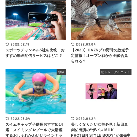
2022.02.19
2022.03.04
スポーツチャンネル5社を比較！お
【2023】DAZNプロ野球の放送予
すすめ動画配信サービスはどこ？
定情報！オープン戦から全試合見
られる？
水泳
筋トレ・ダイエット
2022.03.04
2020.06.24
スイムキャップ子供用おすすめ14
美しくなりたい女性必見！新田真
選！スイミングやプールで大活躍
剣佑出演の“ザバス MILK
するおしゃれかわいいラインナッ
PROTEIN STYLE BODY”が発売中