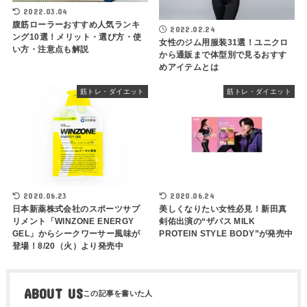
2022.03.04
腹筋ローラーおすすめ人気ランキ
2022.02.24
ング10選！メリット・選び方・使
女性のジム用服装31選！ユニクロ
い方・注意点も解説
から通販まで体型別で見るおすす
めアイテムとは
筋トレ・ダイエット
筋トレ・ダイエット
2020.06.23
2020.06.24
日本新薬株式会社のスポーツサプ
美しくなりたい女性必見！新田真
リメント「WINZONE ENERGY
剣佑出演の“ザバス MILK
GEL」からシークワーサー風味が
PROTEIN STYLE BODY”が発売中
登場！8/20（火）より発売中
ABOUT US