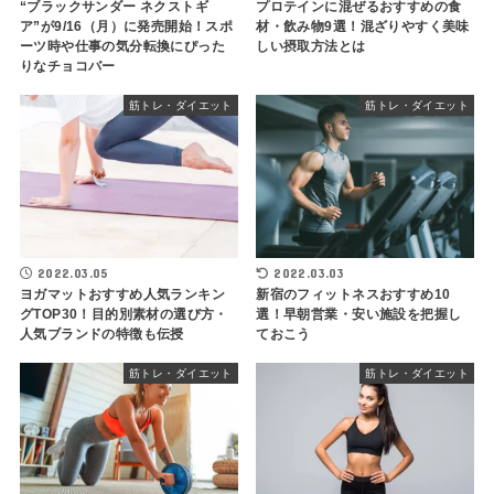
“ブラックサンダー ネクストギ
プロテインに混ぜるおすすめの食
ア”が9/16（月）に発売開始！スポ
材・飲み物9選！混ざりやすく美味
ーツ時や仕事の気分転換にぴった
しい摂取方法とは
りなチョコバー
筋トレ・ダイエット
筋トレ・ダイエット
2022.03.05
2022.03.03
ヨガマットおすすめ人気ランキン
新宿のフィットネスおすすめ10
グTOP30！目的別素材の選び方・
選！早朝営業・安い施設を把握し
人気ブランドの特徴も伝授
ておこう
筋トレ・ダイエット
筋トレ・ダイエット