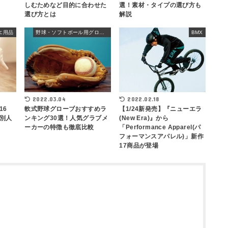
しむためなど目的に合わせた
選！素材・タイプの選び方も
選び方とは
解説
エ用品
野球・ソフトボール用グローブ
BMX
2022.03.04
2022.02.18
16
軟式野球グローブおすすめラ
【1/24新発売】『ニューエラ
別人
ンキング30選！人気グラブメ
(New Era)』から
ーカーの特徴も徹底比較
「Performance Apparel(パ
フォーマンスアパレル)」新作
17商品が登場