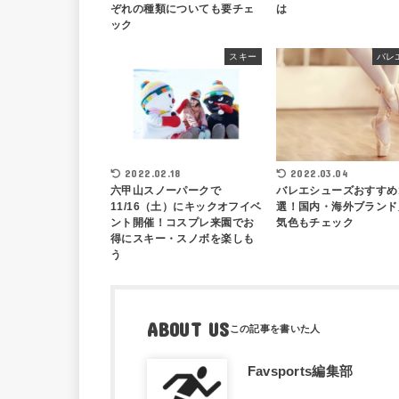
ぞれの種類についても要チェ
は
ック
スキー
バレ
2022.02.18
2022.03.04
六甲山スノーパークで
バレエシューズおすすめ
11/16（土）にキックオフイベ
選！国内・海外ブランド
ント開催！コスプレ来園でお
気色もチェック
得にスキー・スノボを楽しも
う
ABOUT US
Favsports編集部