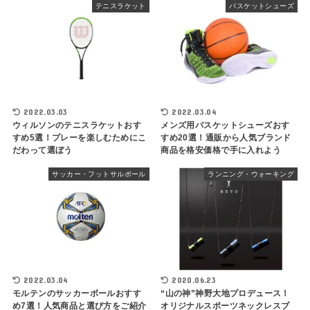
テニスラケット
バスケットシューズ
2022.03.03
2022.03.04
ウィルソンのテニスラケットおす
メンズ用バスケットシューズおす
すめ5選！プレーを楽しむためにこ
すめ20選！通販から人気ブランド
だわって選ぼう
商品を格安価格で手に入れよう
サッカー・フットサルボール
ランニング・ウォーキング
2022.03.04
2020.06.23
モルテンのサッカーボールおすす
“山の神”神野大地プロデュース！
め7選！人気商品と選び方をご紹介
オリジナルスポーツネックレスブ