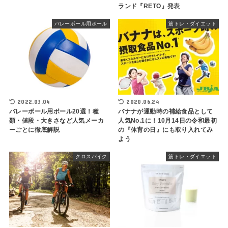
ランド『RETO』発表
バレーボール用ボール
筋トレ・ダイエット
2022.03.04
2020.06.24
バレーボール用ボール20選！種
バナナが運動時の補給食品として
類・値段・大きさなど人気メーカ
人気No.1に！10月14日の令和最初
ーごとに徹底解説
の『体育の日』にも取り入れてみ
よう
クロスバイク
筋トレ・ダイエット