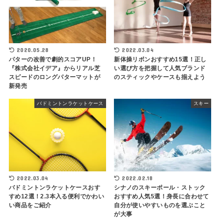
2020.05.28
2022.03.04
パターの改善で劇的スコアUP！
新体操リボンおすすめ15選！正し
『株式会社イデア』からリアル芝
い選び方を把握して人気ブランド
スピードのロングパターマットが
のスティックやケースも揃えよう
新発売
バドミントンラケットケース
スキー
2022.03.04
2022.02.18
バドミントンラケットケースおす
シナノのスキーポール・ストック
すめ12選！2.3本入る便利でかわい
おすすめ人気5選！身長に合わせて
い商品をご紹介
自分が使いやすいものを選ぶこと
が大事