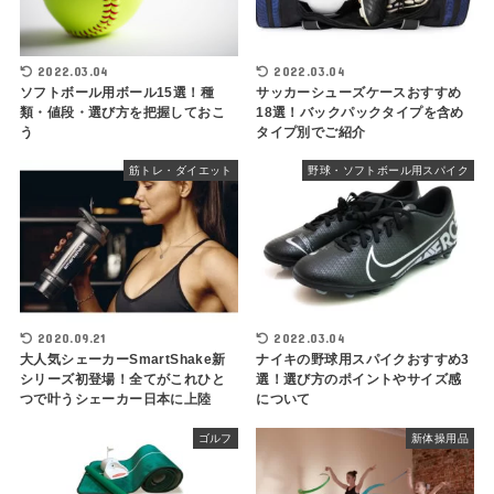
2022.03.04
2022.03.04
ソフトボール用ボール15選！種
サッカーシューズケースおすすめ
類・値段・選び方を把握しておこ
18選！バックパックタイプを含め
う
タイプ別でご紹介
筋トレ・ダイエット
野球・ソフトボール用スパイク
2020.09.21
2022.03.04
大人気シェーカーSmartShake新
ナイキの野球用スパイクおすすめ3
シリーズ初登場！全てがこれひと
選！選び方のポイントやサイズ感
つで叶うシェーカー日本に上陸
について
ゴルフ
新体操用品