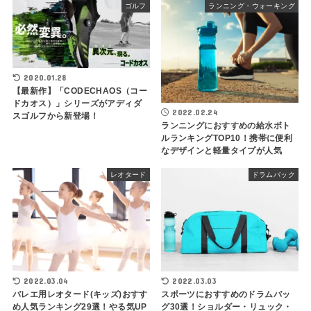
ゴルフ
ランニング・ウォーキング
2020.01.28
【最新作】「CODECHAOS（コー
ドカオス）」シリーズがアディダ
2022.02.24
スゴルフから新登場！
ランニングにおすすめの給水ボト
ルランキングTOP10！携帯に便利
なデザインと軽量タイプが人気
レオタード
ドラムバック
2022.03.04
2022.03.03
バレエ用レオタード(キッズ)おすす
スポーツにおすすめのドラムバッ
め人気ランキング29選！やる気UP
グ30選！ショルダー・リュック・