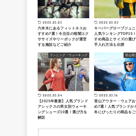
2022.03.03
2022.03.03
六本木にあるフィットネスお
キーパーグローブジュニ
すすめ7選！今注目の暗闇エク
人気ランキングTOP15
ササイズやリーボックが運営
すめ商品とサイズの選び
する施設などご紹介
手入れ方法も伝授
ランニング・ウォーキング
登山用
2022.03.16
2022.03.04
登山アウター・ウェアお
【2025年最新】人気ブランド
め7選！人気ブランドか
アシックスの男女別ウォーキ
冬にぴったりの商品をご
ングシューズ10選！選び方を
解説