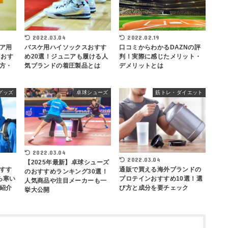
2022.03.04
2022.02.19
ア用
バスケ用ハイソックスおすす
口コミからわかるDAZNの評
！おす
め20選！ジュニアも履ける人
判！実際に感じたメリット・
方・
気ブランドの着圧製品とは
デメリットとは
グッズ
卓球シューズ
筋トレ・ダイエット
2022.03.04
2022.03.04
【2025年最新】卓球シューズ
すす
通販で買える海外ブランドの
のおすすめランキング30選！
ら寒い
プロテインおすすめ10選！選
人気商品や注目メーカーも一
紹介
び方と成分を要チェック
挙大公開