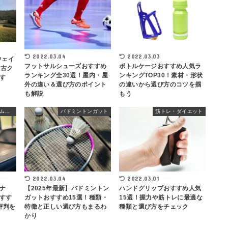
2022.03.04
2022.03.03
ウェイ
フットサルシューズおすすめ
ボトルケージおすすめ人気ラ
中古ク
ランキング全30選！屋内・屋
ンキングTOP30！素材・形状
す
外の違い＆選び方のポイント
の違いから選び方のコツを掴
も解説
もう
ランニングマシン・ルームランナー
バドミントンガット
筋トレ・ダイエット
2022.03.04
2022.03.01
ナ
【2025年最新】バドミントン
ハンドグリップおすすめ人気
すす
ガットおすすめ15選！種類・
15選！握力や筋トレに最適な
評判を
特徴と正しい選び方もまるわ
種類と選び方をチェック
かり