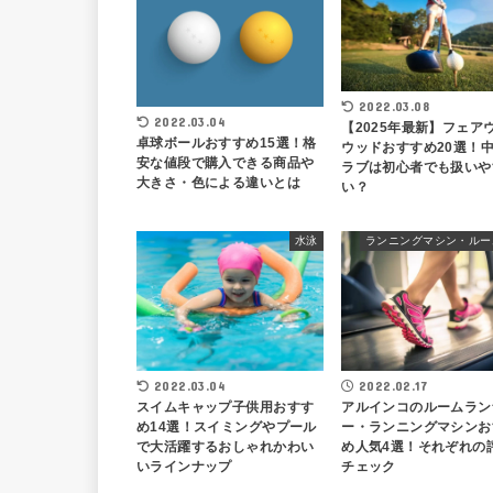
2022.03.08
2022.03.04
【2025年最新】フェア
卓球ボールおすすめ15選！格
ウッドおすすめ20選！
安な値段で購入できる商品や
ラブは初心者でも扱いや
大きさ・色による違いとは
い？
水泳
2022.03.04
2022.02.17
スイムキャップ子供用おすす
アルインコのルームラン
め14選！スイミングやプール
ー・ランニングマシンお
で大活躍するおしゃれかわい
め人気4選！それぞれの
いラインナップ
チェック