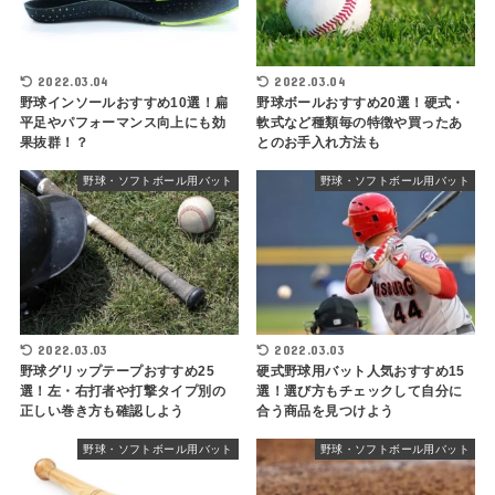
2022.03.04
2022.03.04
野球インソールおすすめ10選！扁
野球ボールおすすめ20選！硬式・
平足やパフォーマンス向上にも効
軟式など種類毎の特徴や買ったあ
果抜群！？
とのお手入れ方法も
野球・ソフトボール用バット
野球・ソフトボール用バット
2022.03.03
2022.03.03
野球グリップテープおすすめ25
硬式野球用バット人気おすすめ15
選！左・右打者や打撃タイプ別の
選！選び方もチェックして自分に
正しい巻き方も確認しよう
合う商品を見つけよう
野球・ソフトボール用バット
野球・ソフトボール用バット