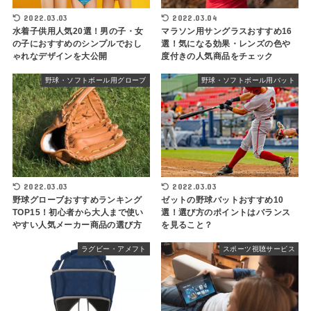
2022.03.03
2022.03.04
水着子供用人気20選！男の子・女
マラソン用サングラスおすすめ16
の子におすすめのシンプルでおし
選！気になる効果・レンズの色や
ゃれなデザインを大公開
度付きの人気商品をチェック
野球・ソフトボール用グローブ
野球・ソフトボール用バット
2022.03.03
2022.03.03
野球グローブおすすめランキング
ゼットの野球バットおすすめ10
TOP15！初心者から大人まで使い
選！選び方のポイントはバランス
やすい人気メーカー商品の選び方
を見ること？
ラグビー・アメフト
スポーツ視聴サービス