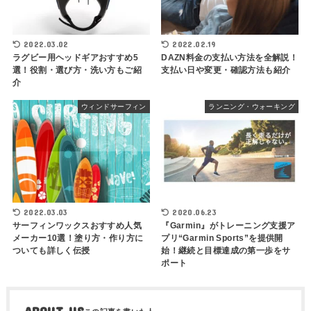
2022.03.02
2022.02.19
ラグビー用ヘッドギアおすすめ5
DAZN料金の支払い方法を全解説！
選！役割・選び方・洗い方もご紹
支払い日や変更・確認方法も紹介
介
ウィンドサーフィン
ランニング・ウォーキング
2022.03.03
2020.06.23
サーフィンワックスおすすめ人気
『Garmin』がトレーニング支援ア
メーカー10選！塗り方・作り方に
プリ“Garmin Sports”を提供開
ついても詳しく伝授
始！継続と目標達成の第一歩をサ
ポート