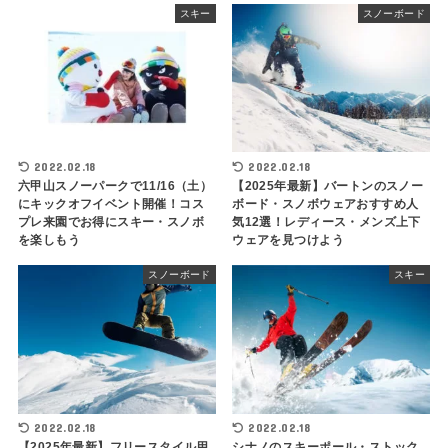
スキー
スノーボード
2022.02.18
2022.02.18
六甲山スノーパークで11/16（土）
【2025年最新】バートンのスノー
にキックオフイベント開催！コス
ボード・スノボウェアおすすめ人
プレ来園でお得にスキー・スノボ
気12選！レディース・メンズ上下
を楽しもう
ウェアを見つけよう
スノーボード
スキー
2022.02.18
2022.02.18
【2025年最新】フリースタイル用
シナノのスキーポール・ストック