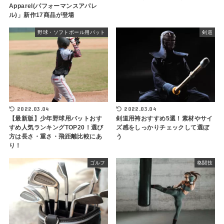
Apparel(パフォーマンスアパレ
ル)」新作17商品が登場
野球・ソフトボール用バット
剣道
2022.03.04
2022.03.04
【最新版】少年野球用バットおす
剣道用袴おすすめ5選！素材やサイ
すめ人気ランキングTOP20！選び
ズ感をしっかりチェックして選ぼ
方は長さ・重さ・飛距離比較にあ
う
り！
ゴルフ
格闘技