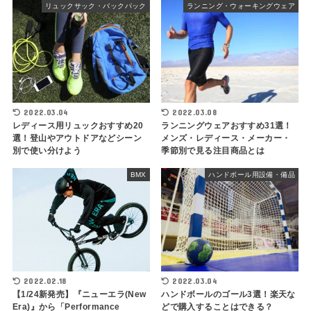
リュックサック・バックパック
ランニング・ウォーキングウェア
2022.03.04
2022.03.08
レディース用リュックおすすめ20
ランニングウェアおすすめ31選！
選！登山やアウトドアなどシーン
メンズ・レディース・メーカー・
別で使い分けよう
季節別で見る注目商品とは
BMX
ハンドボール用設備・備品
2022.02.18
2022.03.04
【1/24新発売】『ニューエラ(New
ハンドボールのゴール3選！楽天な
Era)』から「Performance
どで購入することはできる？