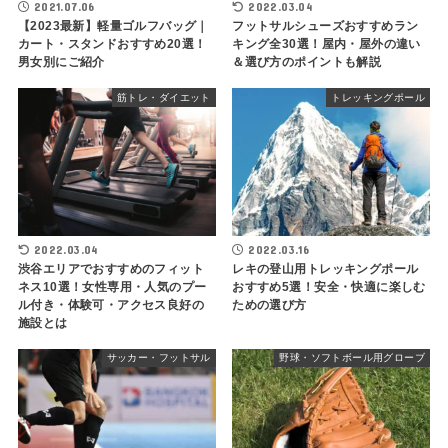
2021.07.06
2022.03.04
【2023最新】軽量ゴルフバッグ｜
フットサルシューズおすすめラン
カート・スタンドおすすめ20選！
キング全30選！屋内・屋外の違い
男女別にご紹介
＆選び方のポイントも解説
筋トレ・ダイエット
トレッキングポール
2022.03.04
2022.03.16
渋谷エリアでおすすめのフィット
レキの登山用トレッキングポール
ネス10選！女性専用・人気のプー
おすすめ5選！安全・快適に楽しむ
ル付き・体験可・アクセス良好の
ための選び方
施設とは
サッカー・フットサル
野球・ソフトボール用グローブ