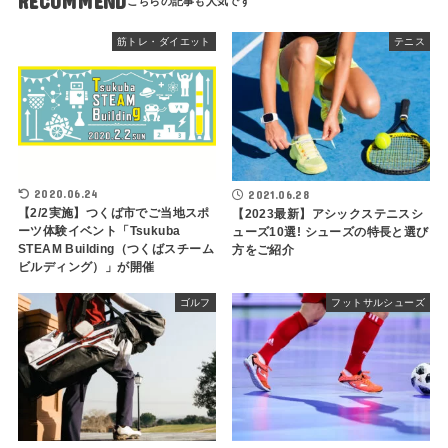
RECOMMEND
筋トレ・ダイエット
テニス
2020.06.24
2021.06.28
【2/2実施】つくば市でご当地スポ
【2023最新】アシックステニスシ
ーツ体験イベント「Tsukuba
ューズ10選! シューズの特長と選び
STEAM Building（つくばスチーム
方をご紹介
ビルディング）」が開催
ゴルフ
フットサルシューズ