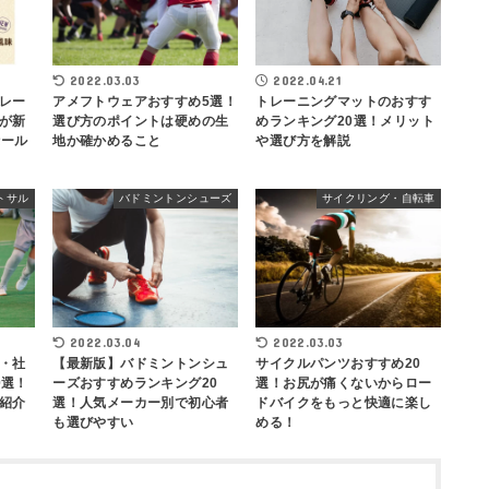
2022.03.03
2022.04.21
レー
アメフトウェアおすすめ5選！
トレーニングマットのおすす
が新
選び方のポイントは硬めの生
めランキング20選！メリット
セール
地か確かめること
や選び方を解説
トサル
バドミントンシューズ
サイクリング・自転車
2022.03.04
2022.03.03
・社
【最新版】バドミントンシュ
サイクルパンツおすすめ20
0選！
ーズおすすめランキング20
選！お尻が痛くないからロー
紹介
選！人気メーカー別で初心者
ドバイクをもっと快適に楽し
も選びやすい
める！