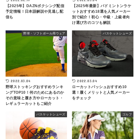
【2025年】DAZNボクシング配信
【2025年最新】バドミントンラケ
予定情報！日本語解説や見逃し配
ットおすすめ18選を人気メーカー
信も
別で紹介！初心・中級・上級者向
け選び方のコツも解説
野球・ソフトボール用ウェア
バスケットシューズ
2022.03.04
2022.03.04
野球ストッキングおすすめランキ
ローカットバッシュおすすめ10
ングTOP10！何のためにあるのか
選！履くメリットと人気メーカー
その意味と履き方やローカット・
をチェック
レギュラーカットもご紹介
バスケットシューズ
ゴルフ