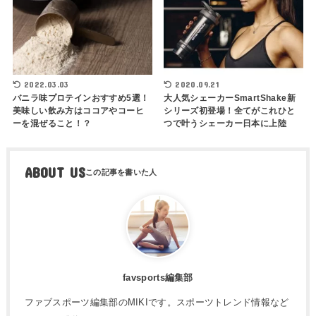
2022.03.03
2020.09.21
バニラ味プロテインおすすめ5選！
大人気シェーカーSmartShake新
美味しい飲み方はココアやコーヒ
シリーズ初登場！全てがこれひと
ーを混ぜること！？
つで叶うシェーカー日本に上陸
ABOUT US
favsports編集部
ファブスポーツ編集部のMIKIです。スポーツトレンド情報など