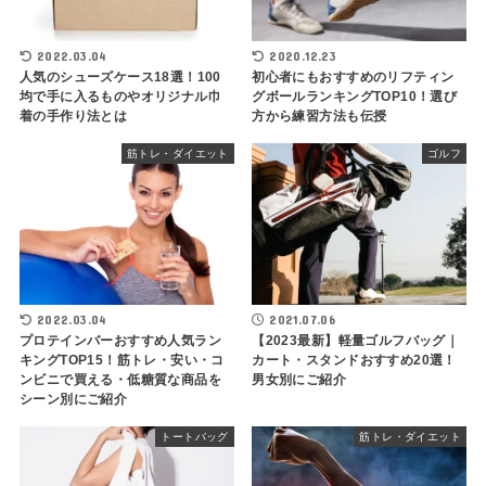
2022.03.04
2020.12.23
人気のシューズケース18選！100
初心者にもおすすめのリフティン
均で手に入るものやオリジナル巾
グボールランキングTOP10！選び
着の手作り法とは
方から練習方法も伝授
筋トレ・ダイエット
ゴルフ
2022.03.04
2021.07.06
プロテインバーおすすめ人気ラン
【2023最新】軽量ゴルフバッグ｜
キングTOP15！筋トレ・安い・コ
カート・スタンドおすすめ20選！
ンビニで買える・低糖質な商品を
男女別にご紹介
シーン別にご紹介
トートバッグ
筋トレ・ダイエット