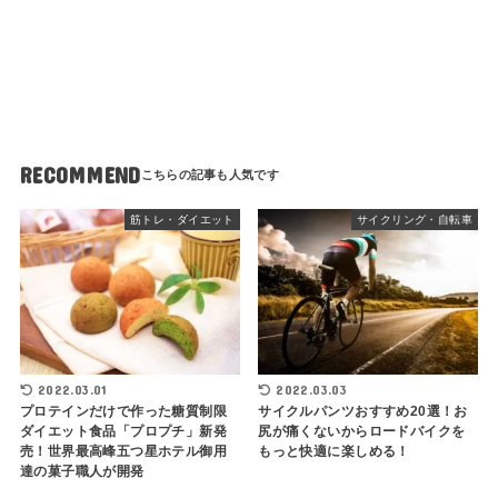
RECOMMEND
筋トレ・ダイエット
サイクリング・自転車
2022.03.01
2022.03.03
プロテインだけで作った糖質制限
サイクルパンツおすすめ20選！お
ダイエット食品「プロプチ」新発
尻が痛くないからロードバイクを
売！世界最高峰五つ星ホテル御用
もっと快適に楽しめる！
達の菓子職人が開発