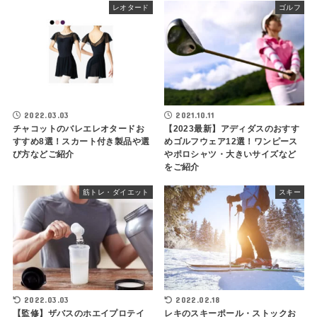
レオタード
ゴルフ
2022.03.03
2021.10.11
チャコットのバレエレオタードお
【2023最新】アディダスのおすす
すすめ8選！スカート付き製品や選
めゴルフウェア12選！ワンピース
び方などご紹介
やポロシャツ・大きいサイズなど
をご紹介
筋トレ・ダイエット
スキー
2022.03.03
2022.02.18
【監修】ザバスのホエイプロテイ
レキのスキーポール・ストックお