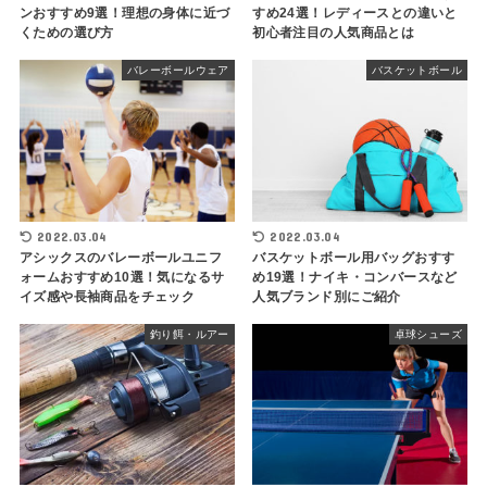
ンおすすめ9選！理想の身体に近づ
すめ24選！レディースとの違いと
くための選び方
初心者注目の人気商品とは
バレーボールウェア
バスケットボール
2022.03.04
2022.03.04
アシックスのバレーボールユニフ
バスケットボール用バッグおすす
ォームおすすめ10選！気になるサ
め19選！ナイキ・コンバースなど
イズ感や長袖商品をチェック
人気ブランド別にご紹介
釣り餌・ルアー
卓球シューズ