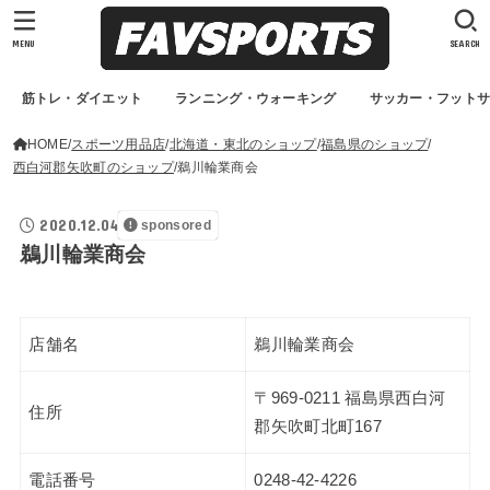
MENU
SEARCH
筋トレ・ダイエット
ランニング・ウォーキング
サッカー・フット
HOME
スポーツ用品店
北海道・東北のショップ
福島県のショップ
西白河郡矢吹町のショップ
鵜川輪業商会
2020.12.04
sponsored
鵜川輪業商会
店舗名
鵜川輪業商会
〒969-0211 福島県西白河
住所
郡矢吹町北町167
電話番号
0248-42-4226