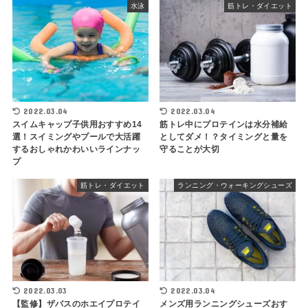
水泳
筋トレ・ダイエット
2022.03.04
2022.03.04
スイムキャップ子供用おすすめ14
筋トレ中にプロテインは水分補給
選！スイミングやプールで大活躍
としてダメ！？タイミングと量を
するおしゃれかわいいラインナッ
守ることが大切
プ
筋トレ・ダイエット
ランニング・ウォーキングシューズ
2022.03.03
2022.03.04
【監修】ザバスのホエイプロテイ
メンズ用ランニングシューズおす