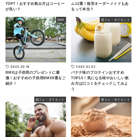
TOP7！おすすめ飲み方はコーヒー
ム12選！格安オーダーメイドもあ
が良い？
るって本当？
BMX
筋トレ・ダイエット
2022.02.18
2022.03.03
BMXは子供用のプレゼントに最
バナナ味のプロテインおすすめ
適！おすすめの子供用BMX9選をご
TOP10！気になる味やおいしい飲
紹介！
み方は口コミをチェックしてみよ
う
筋トレ・ダイエット
筋トレ・ダイエット