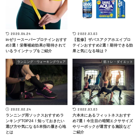
2020.06.24
2022.03.03
inゼリースーパープロテインおすす
【監修】ザバスアクアホエイプロ
め3選！栄養補給効果が期待されて
テインおすすめ2選！期待できる効
いるラインナップをご紹介
果と気になる味は？
ランニング・ウォーキングウェア
筋トレ・ダイエット
2022.02.24
2022.03.03
ランニング用ソックスおすすめラ
六本木にあるフィットネスおすす
ンキングTOP24！知っておきたい
め7選！今注目の暗闇エクササイズ
選び方や気になる5本指の履き心地
やリーボックが運営する施設など
とは
ご紹介