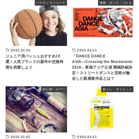
バスケットシューズ
体操・ダンス・バレエ
2022.03.04
2020.06.23
ジュニア用バッシュおすすめ10
「DANCE DANCE
選！人気ブランドの新作や交換時
ASIA―Crossing the Movements
期を把握しよう
2019」東南アジア公演 開催詳細決
定！ストリートダンスと芸術が融
合した新感覚作品とは？
釣り餌・ルアー
筋トレ・ダイエット
2022.03.03
2020.06.23