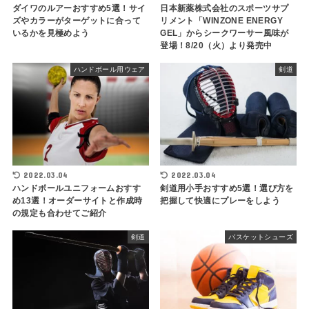
ダイワのルアーおすすめ5選！サイ
日本新薬株式会社のスポーツサプ
ズやカラーがターゲットに合って
リメント「WINZONE ENERGY
いるかを見極めよう
GEL」からシークワーサー風味が
登場！8/20（火）より発売中
ハンドボール用ウェア
剣道
2022.03.04
2022.03.04
ハンドボールユニフォームおすす
剣道用小手おすすめ5選！選び方を
め13選！オーダーサイトと作成時
把握して快適にプレーをしよう
の規定も合わせてご紹介
剣道
バスケットシューズ