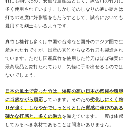
れにも弱いため、安価な量産品として、練習用の竹刀に
多く使用されています。しかしそのしなりの薄い硬さは
打ちの速度に好影響をもたらすとして、試合においても
愛用する剣士もいるようです。
真竹も桂竹も多くは中国や台湾など国外のアジア圏で生
産された竹ですが、国産の真竹からなる竹刀も製造され
ています。ただし国産真竹を使用した竹刀はほぼ確実に
最高級品と銘打たれており、気軽に手を出せるものでは
ないでしょう。
日本の風土で育った竹は、湿度の高い日本の気候や環境
に当然ながら順応
しています。そのため
劣化しにくく粘
りが強く、しなやかでしっとりとした質感に伸びのある
確かな打感と、多くの魅力
を備えています。一度は体感
してみるべき素材であることは間違いありません。