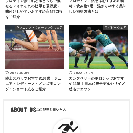
プロテインは牛乳と水どっちで混
プロテインに混ぜるおすすめの食
ぜる？それぞれの効果と吸収度・
材・飲み物9選！混ざりやすく美味
味付けしやすいおすすめ商品TOP8
しい摂取方法とは
をご紹介
ランニング・ウォーキングウェア
ラグビーウェア
2022.03.04
2022.03.04
陸上スパッツおすすめ20選！ジュ
カンタベリーのポロシャツおすす
ニア・レディース・メンズ用ロン
め11選！日本代表モデルやサイズ
グ・ショート丈をご紹介
感もチェック
ABOUT US