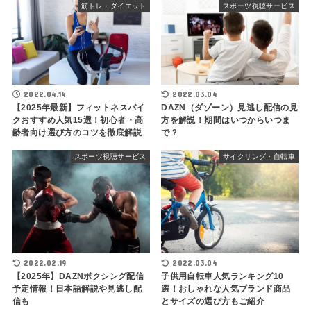
筋トレ・ダイエット
スポーツ視聴サービス
2022.04.14
2022.03.04
【2025年最新】フィットネスバイ
DAZN（ダゾーン）見逃し配信の見
クおすすめ人気15選！初心者・高
方を解説！期間はいつからいつま
齢者向け選び方のコツを徹底解説
で？
スポーツ視聴サービス
サイクリング・自転車
2022.02.19
2022.03.04
【2025年】DAZNボクシング配信
子供用自転車人気ランキング10
予定情報！日本語解説や見逃し配
選！おしゃれな人気ブランド商品
信も
とサイズの選び方もご紹介