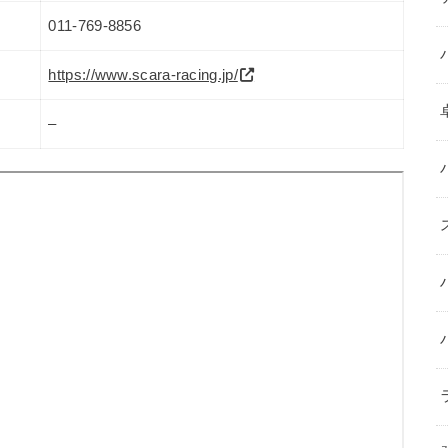
011-769-8856
https://www.scara-racing.jp/
–