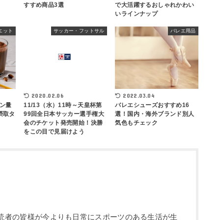
すすめ商品3選
で大活躍するおしゃれかわい
いラインナップ
エット
サッカー・フットサル
バレエ用品
2020.02.06
2022.03.04
ン量
11/13（水）11時～天皇杯第
バレエシューズおすすめ16
摂取タ
99回全日本サッカー選手権大
選！国内・海外ブランド別人
会のチケット発売開始！決勝
気色もチェック
をこの目で見届けよう
部です。読者の皆様が今よりも日常にスポーツのある生活が生