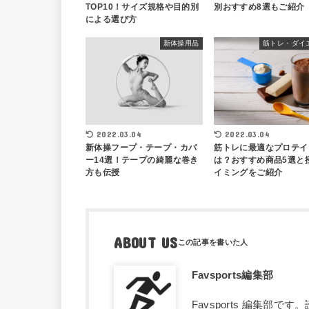
TOP10！サイズ規格や目的別
別おすすめ8選もご紹介
による選び方
新体操用品
筋トレ・ダイ
2022.03.04
2022.03.04
新体操フープ・テープ・カバ
筋トレに最適なプロテイ
ー14選！テープの綺麗な巻き
は？おすすめ商品5選と
方も伝授
イミングをご紹介
ABOUT US
Favsports編集部
Favsports 編集