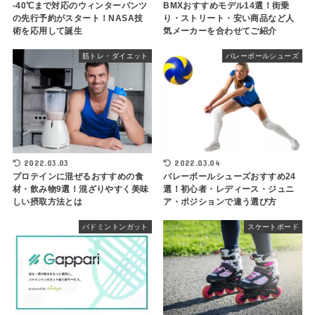
-40℃まで対応のウィンターパンツ
BMXおすすめモデル14選！街乗
の先行予約がスタート！NASA技
り・ストリート・安い商品など人
術を応用して誕生
気メーカーを合わせてご紹介
筋トレ・ダイエット
バレーボールシューズ
2022.03.03
2022.03.04
プロテインに混ぜるおすすめの食
バレーボールシューズおすすめ24
材・飲み物9選！混ざりやすく美味
選！初心者・レディース・ジュニ
しい摂取方法とは
ア・ポジションで違う選び方
バドミントンガット
スケートボード