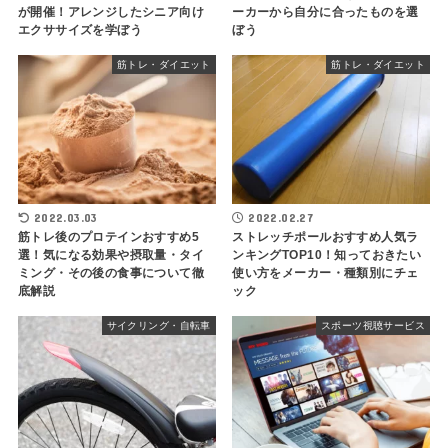
が開催！アレンジしたシニア向け
ーカーから自分に合ったものを選
エクササイズを学ぼう
ぼう
筋トレ・ダイエット
筋トレ・ダイエット
2022.03.03
2022.02.27
筋トレ後のプロテインおすすめ5
ストレッチポールおすすめ人気ラ
選！気になる効果や摂取量・タイ
ンキングTOP10！知っておきたい
ミング・その後の食事について徹
使い方をメーカー・種類別にチェ
底解説
ック
サイクリング・自転車
スポーツ視聴サービス