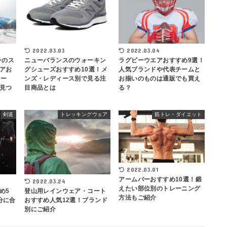
2022.03.03
2022.03.04
ンのス
ニューバランスのウォーキン
ラグビーウエアおすすめ9選！
アお
グシューズおすすめ10選！メ
人気ブランドや代表チームと
ィー
ンズ・レディース別で見る注
お揃いのものは通販でも買え
見つ
目商品とは
る？
剣道
トレッキングウェア
筋トレ・ダイエット
2022.03.01
アームバーおすすめ10選！鍛
2022.03.24
えたい部位別のトレーニング
め5
登山用レインウェア・コート
方法もご紹介
分に合
おすすめ人気12選！ブランド
別にご紹介