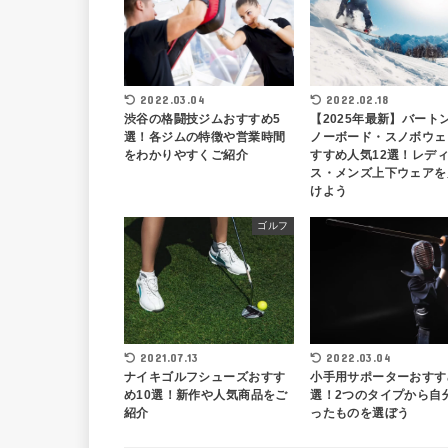
2022.03.04
2022.02.18
渋谷の格闘技ジムおすすめ5
【2025年最新】バート
選！各ジムの特徴や営業時間
ノーボード・スノボウェ
をわかりやすくご紹介
すすめ人気12選！レデ
ス・メンズ上下ウェアを
けよう
ゴルフ
2022.03.04
2021.07.13
小手用サポーターおすす
ナイキゴルフシューズおすす
選！2つのタイプから自
め10選！新作や人気商品をご
ったものを選ぼう
紹介