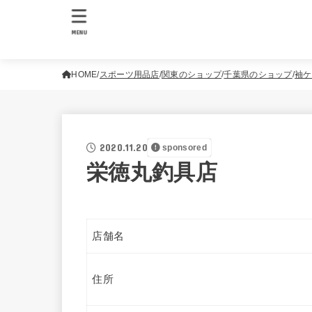
MENU
HOME
スポーツ用品店
関東のショップ
千葉県のショップ
袖ケ
2020.11.20
sponsored
栄徳丸釣具店
店舗名
住所