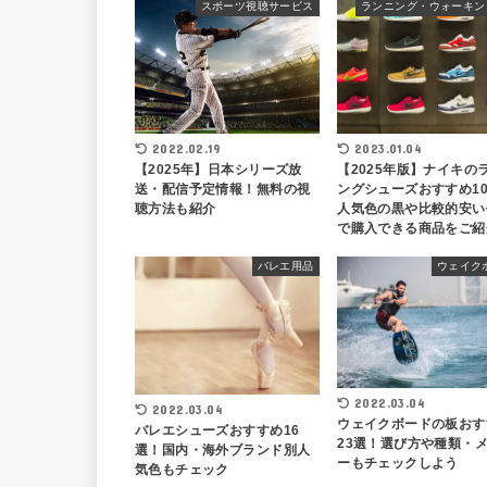
スポーツ視聴サービス
2023.01.04
2022.02.19
【2025年版】ナイキの
【2025年】日本シリーズ放
ングシューズおすすめ1
送・配信予定情報！無料の視
人気色の黒や比較的安い
聴方法も紹介
で購入できる商品をご紹
バレエ用品
ウェイク
2022.03.04
2022.03.04
ウェイクボードの板おす
バレエシューズおすすめ16
23選！選び方や種類・
選！国内・海外ブランド別人
ーもチェックしよう
気色もチェック