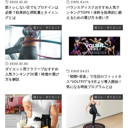
2022.03.03
2022.04.14
筋トレしない日でもプロテインは
バランスディスクおすすめ人気ラ
必要？効果的な摂取量とタイミン
ンキングTOP9！体幹を効果的に鍛
グとは
えるための選び方＆使い方
筋トレ・ダイエット
筋トレ・ダイエット
2022.03.05
ダイエット用フラフープおすすめ
2020.06.23
人気ランキング20選！特徴や選び
「暗闇×音楽」で注目のフィットネ
方を解説
ス“VOLTFIT”を9月より導入開始！
気になる時短プログラムとは
筋トレ・ダイエット
筋トレ・ダイエット