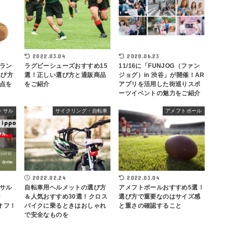
2022.03.04
2020.06.23
ラン
ラグビーシューズおすすめ15
11/16に「FUNJOG（ファン
選び方
選！正しい選び方と通販商品
ジョグ）in 渋谷」が開催！AR
点を
をご紹介
アプリを活用した街巡りスポ
ーツイベントの魅力をご紹介
トサル
サイクリング・自転車
アメフトボール
2022.02.24
2022.03.04
サル
自転車用ヘルメットの選び方
アメフトボールおすすめ5選！
＆人気おすすめ30選！クロス
選び方で重要なのはサイズ感
オフ！
バイクに乗るときはおしゃれ
と重さの確認すること
で安全なものを