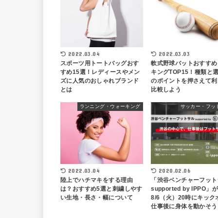
2022.03.04
2022.03.03
スポーツ用トートバッグおす
軟式野球バットおすすめ
すめ15選！レディースやメン
キングTOP15！種類と
ズに人気のおしゃれブランド
のポイントを押さえて利
とは
比較しよう
ランニング・ウォーキング
サッカー・フッ
2022.03.04
2020.02.06
陸上でハチマキをする理由
「渋谷ベンチャーフット
は？おすすめ5選と刺繍しやす
supported by IPPO」が
い生地・長さ・幅について
8/6（火）20時にキック
仕事後に身体を動かそう