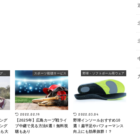
ランニング・ウォーキングシューズ
スポーツ視聴サービス
野球・ソフトボール用ウェア
2022.03.04
2022.02.19
ング
野球インソールおすすめ10
【2025年】広島カープ戦ライ
ング
選！扁平足やパフォーマンス
ブ中継で見る方法6選！無料視
品も大
向上にも効果抜群！？
聴もあり