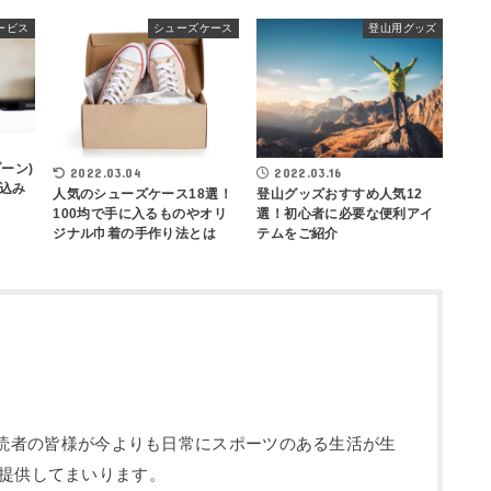
ービス
シューズケース
登山用グッズ
ーン)
2022.03.04
2022.03.16
込み
人気のシューズケース18選！
登山グッズおすすめ人気12
100均で手に入るものやオリ
選！初心者に必要な便利アイ
ジナル巾着の手作り法とは
テムをご紹介
部です。読者の皆様が今よりも日常にスポーツのある生活が生
提供してまいります。