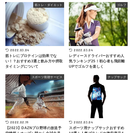
筋トレ・ダイエット
ゴルフ
2022.03.04
2022.03.04
筋トレにプロテインは効果でな
レディースドライバーおすすめ人
い！？おすすめ3選と飲み方や摂取
気ランキング25！初心者も飛距離
タイミングについて
UPでゴルフを楽しく
スポーツ視聴サービス
ナップサック
2022.02.19
2022.03.04
【2023】DAZNプロ野球の放送予
スポーツ用ナップサックおすすめ