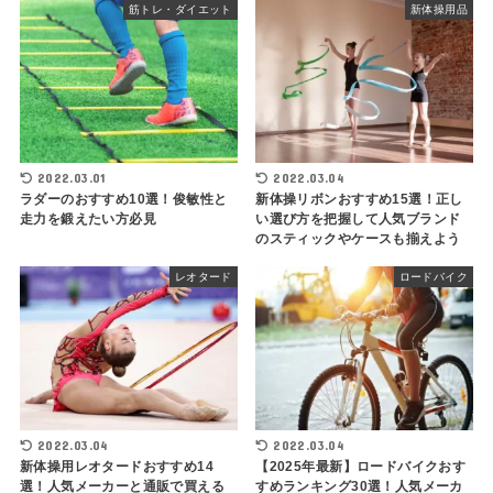
筋トレ・ダイエット
新体操用品
2022.03.01
2022.03.04
ラダーのおすすめ10選！俊敏性と
新体操リボンおすすめ15選！正し
走力を鍛えたい方必見
い選び方を把握して人気ブランド
のスティックやケースも揃えよう
レオタード
ロードバイク
2022.03.04
2022.03.04
新体操用レオタードおすすめ14
【2025年最新】ロードバイクおす
選！人気メーカーと通販で買える
すめランキング30選！人気メーカ