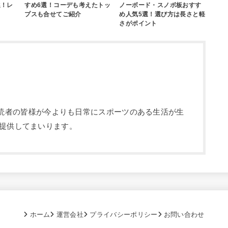
すめ6選！コーデも考えたトッ
ノーボード・スノボ板おすす
選！レ
プスも合せてご紹介
め人気5選！選び方は長さと軽
さがポイント
部です。読者の皆様が今よりも日常にスポーツのある生活が生
提供してまいります。
ホーム
運営会社
プライバシーポリシー
お問い合わせ