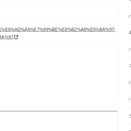
6%9D%B1%E6%AD%A6%E7%99%BE%E8%B2%A8%E5%BA%97-
BA%97