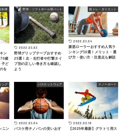
自転車
野球・ソフトボール用バット
筋トレ・ダイエット
2022.03.04
腹筋ローラーおすすめ人気ラ
2022.03.03
ンキング10選！メリット・選
キン
野球グリップテープおすすめ
び方・使い方・注意点も解説
70歳
25選！左・右打者や打撃タイ
・子ど
プ別の正しい巻き方も確認し
のを
よう
キング
バスケットウェア
スノーボード
2022.03.04
2022.02.18
バスケ用チノパンの安いおす
【2025年最新】グラトリ用ス
ンニン