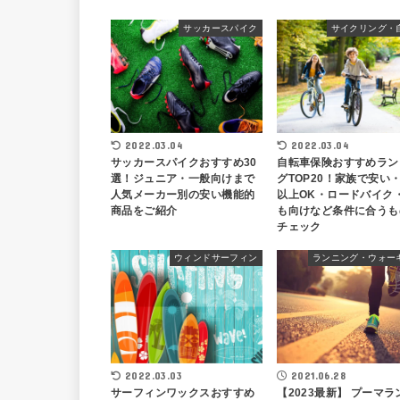
サッカースパイク
サイクリング・
2022.03.04
2022.03.04
サッカースパイクおすすめ30
自転車保険おすすめラン
選！ジュニア・一般向けまで
グTOP20！家族で安い・
人気メーカー別の安い機能的
以上OK・ロードバイク
商品をご紹介
も向けなど条件に合うも
チェック
ウィンドサーフィン
ランニング・ウォー
2022.03.03
2021.06.28
サーフィンワックスおすすめ
【2023最新】 プーマラ