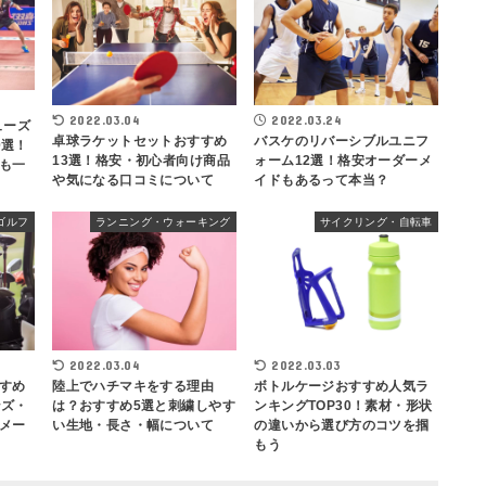
2022.03.04
2022.03.24
ューズ
卓球ラケットセットおすすめ
バスケのリバーシブルユニフ
0選！
13選！格安・初心者向け商品
ォーム12選！格安オーダーメ
も一
や気になる口コミについて
イドもあるって本当？
ゴルフ
ランニング・ウォーキング
サイクリング・自転車
2022.03.04
2022.03.03
すめ
陸上でハチマキをする理由
ボトルケージおすすめ人気ラ
ンズ・
は？おすすめ5選と刺繍しやす
ンキングTOP30！素材・形状
メー
い生地・長さ・幅について
の違いから選び方のコツを掴
もう