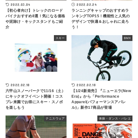
2022.03.04
2022.02.24
【初心者向け】トレックのロード
ランニングキャップのおすすめラ
バイクおすすめ8選！気になる価格
ンキングTOP15！機能性と人気の
や泥除け・キックスタンドもご紹
デザインで快適＆おしゃれに走ろ
介
う！
スキー
BMX
2022.02.18
2022.02.18
六甲山スノーパークで11/16（土）
【1/24新発売】『ニューエラ(New
にキックオフイベント開催！コス
Era)』から「Performance
プレ来園でお得にスキー・スノボ
Apparel(パフォーマンスアパレ
を楽しもう
ル)」新作17商品が登場
テニスウェア
体操・ダンス・バレエ