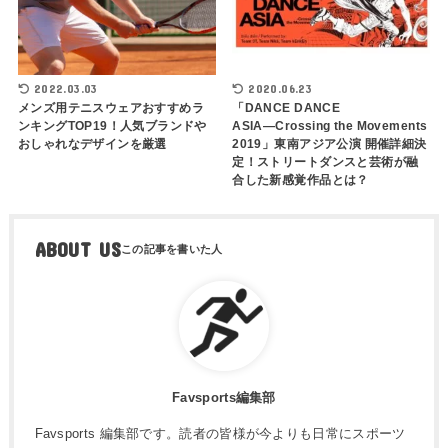
2022.03.03
2020.06.23
メンズ用テニスウェアおすすめラ
「DANCE DANCE
ンキングTOP19！人気ブランドや
ASIA―Crossing the Movements
おしゃれなデザインを厳選
2019」東南アジア公演 開催詳細決
定！ストリートダンスと芸術が融
合した新感覚作品とは？
ABOUT US
Favsports編集部
Favsports 編集部です。読者の皆様が今よりも日常にスポーツ