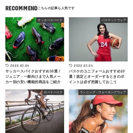
RECOMMEND
サッカースパイク
バスケットウェア
2022.03.04
2022.03.04
サッカースパイクおすすめ30選！
バスケのユニフォームおすすめ10
ジュニア・一般向けまで人気メー
選！規定とオーダーするときのポ
カー別の安い機能的商品をご紹介
イントは必ず把握しておこう
ロードバイク
ランニング・ウォーキングウェア