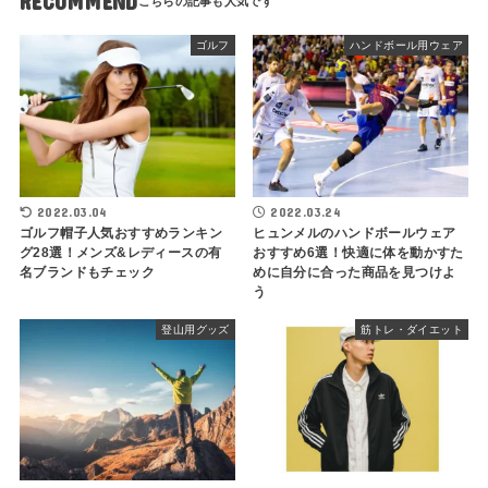
RECOMMEND
ゴルフ
ハンドボール用ウェア
2022.03.04
2022.03.24
ゴルフ帽子人気おすすめランキン
ヒュンメルのハンドボールウェア
グ28選！メンズ&レディースの有
おすすめ6選！快適に体を動かすた
名ブランドもチェック
めに自分に合った商品を見つけよ
う
登山用グッズ
筋トレ・ダイエット