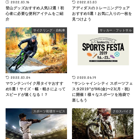
2022.03.16
2022.03.03
登山グッズおすすめ人気12選！初
アディダスのトレーニングウェア
心者に必要な便利アイテムをご紹
おすすめ5選！お気に入りの一枚を
介
見つけよう
サイクリング・自転車
サッカー・フットサル
2022.03.04
2020.06.19
マウンテンバイク用タイヤおすす
“サンシャインシティ スポーツフェ
め5選！サイズ・幅・軽さによって
スタ2019”が9/6(金)〜23(月・祝)
スピードが速くなる！？
に開催！様々なスポーツを池袋で
楽しもう
スポーツ視聴サービス
クロスバイク