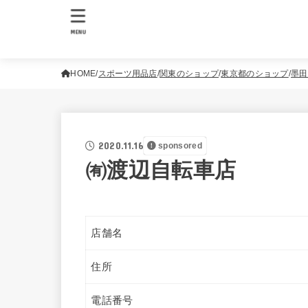
MENU
HOME
スポーツ用品店
関東のショップ
東京都のショップ
墨田
2020.11.16
sponsored
㈲渡辺自転車店
店舗名
住所
電話番号