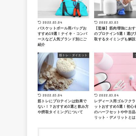
2022.03.04
2022.03.03
バスケットボール用バッグお
【監修】筋肉増強におす
すすめ19選！ナイキ・コンバ
のプロテイン5選！選び
ースなど人気ブランド別にご
取するタイミングも解説
紹介
筋トレ・ダイエット
2022.03.04
2022.03.04
筋トレにプロテインは効果で
レディース用ゴルフクラ
ない！？おすすめ3選と飲み方
ットおすすめ5選！初心
や摂取タイミングについて
のハーフセットや中古品
リット・デメリットとは