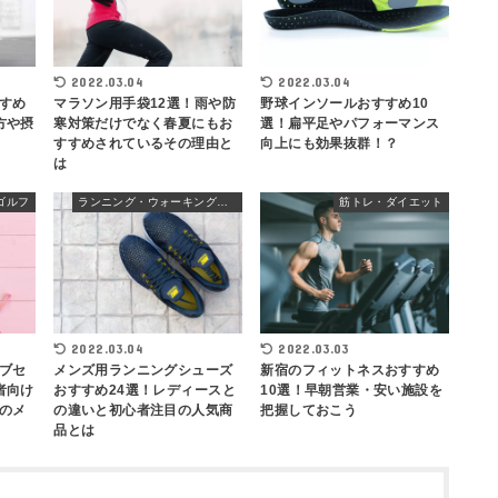
2022.03.04
2022.03.04
すめ
マラソン用手袋12選！雨や防
野球インソールおすすめ10
方や摂
寒対策だけでなく春夏にもお
選！扁平足やパフォーマンス
すすめされているその理由と
向上にも効果抜群！？
は
ゴルフ
ランニング・ウォーキングシューズ
筋トレ・ダイエット
2022.03.04
2022.03.03
ブセ
メンズ用ランニングシューズ
新宿のフィットネスおすすめ
者向け
おすすめ24選！レディースと
10選！早朝営業・安い施設を
のメ
の違いと初心者注目の人気商
把握しておこう
品とは