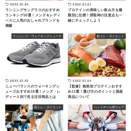
2022.03.04
2022.03.03
ランニングサングラスのおすすめ
プロテインの美味しい飲み方を種
ランキング20選！メンズ＆レディ
類別に伝授！摂取時の注意点も一
ースに人気のおしゃれブランドを
緒にチェックしよう
満載
ランニング・ウォーキングシューズ
筋トレ・ダイエット
2022.03.03
2022.03.04
ニューバランスのウォーキングシ
【監修】無添加プロテインおすす
ューズおすすめ10選！メンズ・レ
め11選！選び方のポイントと国産
ディース別で見る注目商品とは
商品について
筋トレ・ダイエット
ハンドボール用ウェア